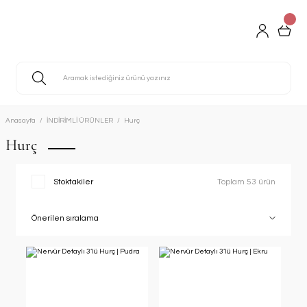
Anasayfa
İNDİRİMLİ ÜRÜNLER
Hurç
Hurç
Stoktakiler
Toplam 53 ürün