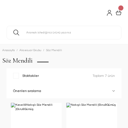
Anasayfa
Aksesuar Grubu
Söz Mendili
Söz Mendili
Stoktakiler
Toplam 7 ürün