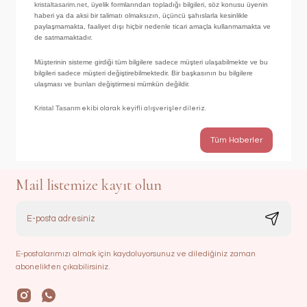
kristaltasarim.net
, üyelik formlarından topladığı bilgileri, söz konusu üyenin
haberi ya da aksi bir talimatı olmaksızın, üçüncü şahıslarla kesinlikle
paylaşmamakta, faaliyet dışı hiçbir nedenle ticari amaçla kullanmamakta ve
de satmamaktadır.
Müşterinin sisteme girdiği tüm bilgilere sadece müşteri ulaşabilmekte ve bu
bilgileri sadece müşteri değiştirebilmektedir. Bir başkasının bu bilgilere
ulaşması ve bunları değiştirmesi mümkün değildir.
Kristal Tasarım
ekibi olarak keyifli alışverişler dileriz.
Tüm Haberler
Mail listemize kayıt olun
E-postalarımızı almak için kaydoluyorsunuz ve dilediğiniz zaman
abonelikten çıkabilirsiniz.