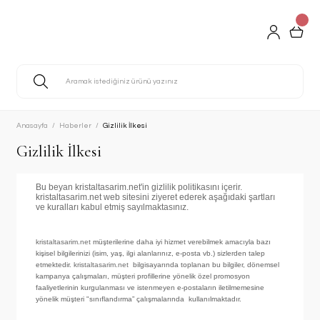
Anasayfa
Haberler
Gizlilik İlkesi
Gizlilik İlkesi
Bu beyan kristaltasarim.net'in gizlilik politikasını içerir.
kristaltasarim.net web sitesini ziyeret ederek aşağıdaki şartları
ve kuralları kabul etmiş sayılmaktasınız.
kristaltasarim.net
müşterilerine daha iyi hizmet verebilmek amacıyla bazı
kişisel bilgilerinizi (isim, yaş, ilgi alanlarınız, e-posta vb.) sizlerden talep
etmektedir.
kristaltasarim.net
bilgisayarında toplanan bu bilgiler, dönemsel
kampanya çalışmaları, müşteri profillerine yönelik özel promosyon
faaliyetlerinin kurgulanması ve istenmeyen e-postaların iletilmemesine
yönelik müşteri "sınıflandırma” çalışmalarında kullanılmaktadır.