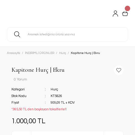
Anasayfa
İNDİRİMLİ ÜRÜNLER
Hurç
Kapitone Hurç | Ekru
Kapitone Hurç | Ekru
0 Yorum
Kategori
Hurç
Stok Kodu
KT5626
Fiyat
909,09 TL + KDV
*365,50 TL den başlayan taksitlerle!!
1.000,00 TL