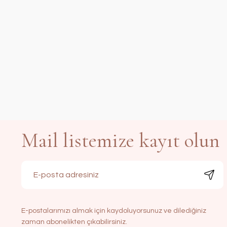
Mail listemize kayıt olun
E-postalarımızı almak için kaydoluyorsunuz ve dilediğiniz
Nakışlı Tepsi Örtüsü | Ek
zaman abonelikten çıkabilirsiniz.
Nakışlı Havlu Seti | Ekru&Bej