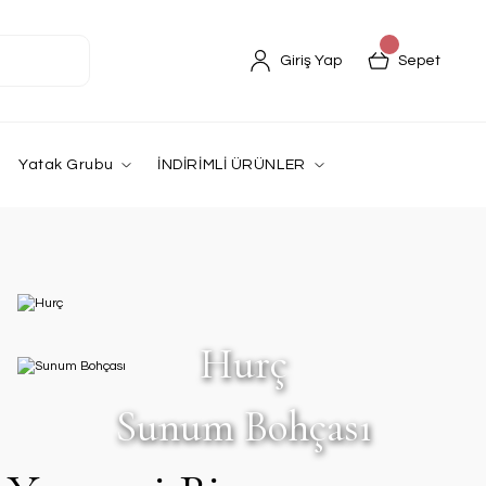
Giriş Yap
Sepet
Yatak Grubu
İNDİRİMLİ ÜRÜNLER
Hurç
Sunum Bohçası