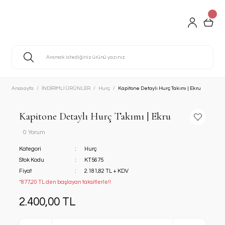
Anasayfa
İNDİRİMLİ ÜRÜNLER
Hurç
Kapitone Detaylı Hurç Takımı | Ekru
Kapitone Detaylı Hurç Takımı | Ekru
0 Yorum
Kategori
Hurç
Stok Kodu
KT5675
Fiyat
2.181,82 TL + KDV
*877,20 TL den başlayan taksitlerle!!
2.400,00 TL