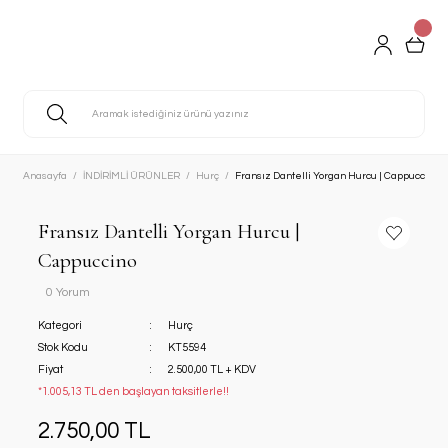
Anasayfa
İNDİRİMLİ ÜRÜNLER
Hurç
Fransız Dantelli Yorgan Hurcu | Cappuccino
Fransız Dantelli Yorgan Hurcu |
Cappuccino
0 Yorum
Kategori
Hurç
Stok Kodu
KT5594
Fiyat
2.500,00 TL + KDV
*1.005,13 TL den başlayan taksitlerle!!
2.750,00 TL