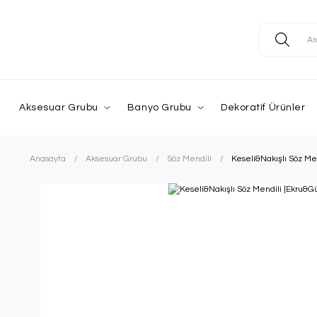
Aksesuar Grubu
Banyo Grubu
Dekoratif Ürünler
Anasayfa
Aksesuar Grubu
Söz Mendili
Keseli&Nakışlı Söz M