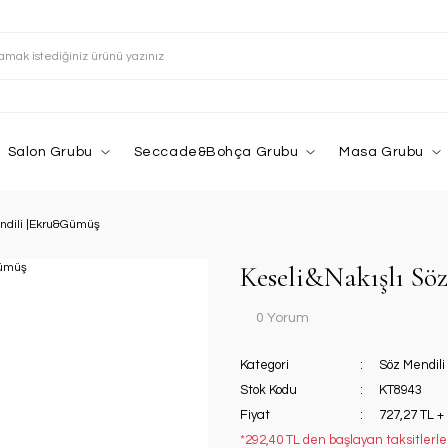
Salon Grubu
Seccade&Bohça Grubu
Masa Grubu
endili |Ekru&Gümüş
Keseli&Nakışlı S
0 Yorum
Kategori
Söz Mendili
Stok Kodu
KT8943
Fiyat
727,27 TL +
*292,40 TL den başlayan taksitlerle!