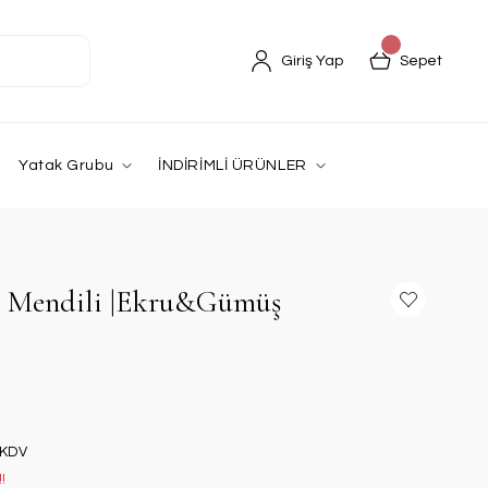
Giriş Yap
Sepet
Yatak Grubu
İNDİRİMLİ ÜRÜNLER
öz Mendili |Ekru&Gümüş
 KDV
!