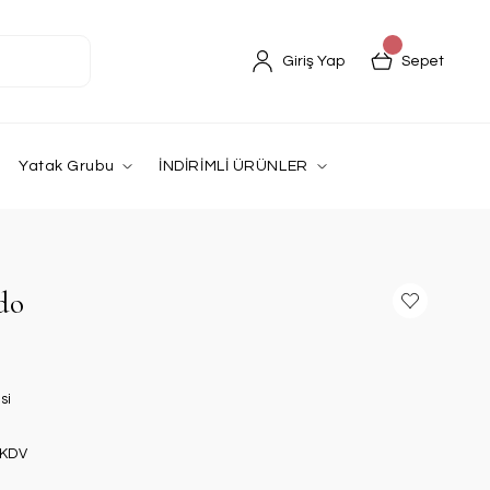
Giriş Yap
Sepet
Yatak Grubu
İNDİRİMLİ ÜRÜNLER
rdo
si
 KDV