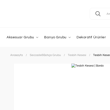
Aksesuar Grubu
Banyo Grubu
Dekoratif Ürünler
Anasayfa
Seccade&Bohça Grubu
Tesbih Kesesi
Tesbih Keses