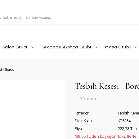
Salon Grubu
Seccade&Bohça Grubu
Masa Grubu
i | Bordo
Tesbih Kesesi | Bo
0 Yorum
Kategori
Tesbih Kese
Stok Kodu
KT5384
Fiyat
222,73 TL +
*89,55 TL den başlayan taksitlerle!!