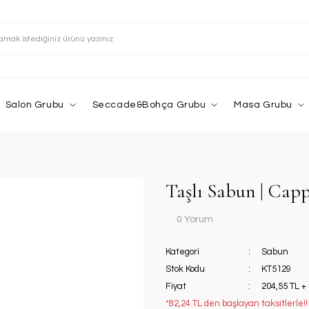
Salon Grubu
Seccade&Bohça Grubu
Masa Grubu
Taşlı Sabun | Cap
0 Yorum
Kategori
Sabun
Stok Kodu
KT5129
Fiyat
204,55 TL +
*82,24 TL den başlayan taksitlerle!!