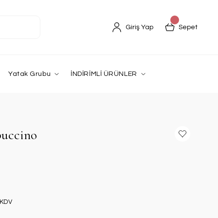
Giriş Yap
Sepet
Yatak Grubu
İNDİRİMLİ ÜRÜNLER
puccino
 KDV