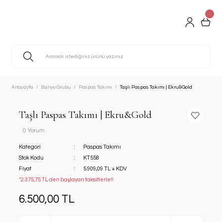
Anasayfa
Banyo Grubu
Paspas Takımı
Taşlı Paspas Takımı | Ekru&Gold
Taşlı Paspas Takımı | Ekru&Gold
0 Yorum
Kategori
Paspas Takımı
Stok Kodu
KT558
Fiyat
5.909,09 TL + KDV
*2.375,75 TL den başlayan taksitlerle!!
6.500,00 TL