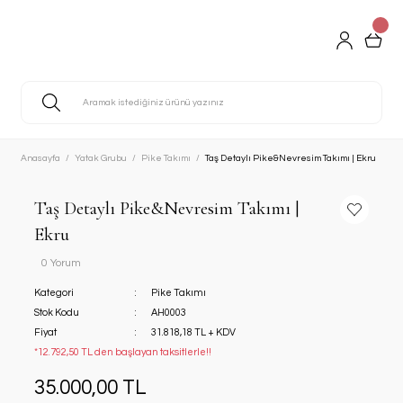
Anasayfa
Yatak Grubu
Pike Takımı
Taş Detaylı Pike&Nevresim Takımı | Ekru
Taş Detaylı Pike&Nevresim Takımı |
Ekru
0 Yorum
Kategori
Pike Takımı
Stok Kodu
AH0003
Fiyat
31.818,18 TL + KDV
*12.792,50 TL den başlayan taksitlerle!!
35.000,00 TL