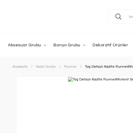
Aksesuar Grubu
Banyo Grubu
Dekoratif Ürünler
Anasayfa
Salon Grubu
Runner
Taş Detaylı Kadife Runner&Kır