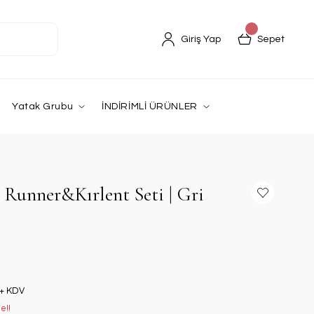
Giriş Yap
Sepet
Yatak Grubu
İNDİRİMLİ ÜRÜNLER
 Runner&Kırlent Seti | Gri
 + KDV
e!!