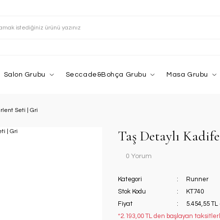
Salon Grubu
Seccade&Bohça Grubu
Masa Grubu
lent Seti | Gri
Taş Detaylı Kadife
0 Yorum
Kategori
Runner
Stok Kodu
KT740
Fiyat
5.454,55 TL
*2.193,00 TL den başlayan taksitlerl