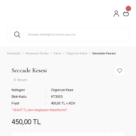
Anasayfa
Aksesuar Grubu
Kese
Organze Kese
Seccade Kesesi
Seccade Kesesi
0 Yorum
Kategori
Organze Kese
Stok Kodu
KT3005
Fiyat
409,09 TL + KDV
*164,47 TL den başlayan taksitlerle!!
450,00 TL