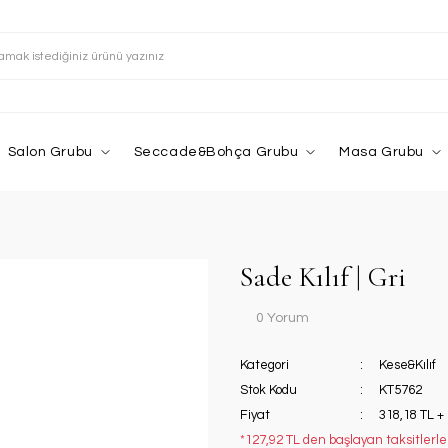
Salon Grubu
Seccade&Bohça Grubu
Masa Grubu
Sade Kılıf | Gri
0 Yorum
Kategori
Kese&Kılıf
Stok Kodu
KT5762
Fiyat
318,18 TL +
*127,92 TL den başlayan taksitlerle!