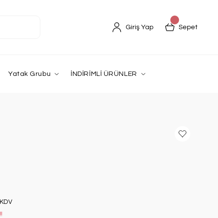
Giriş Yap
Sepet
Yatak Grubu
İNDİRİMLİ ÜRÜNLER
 KDV
!