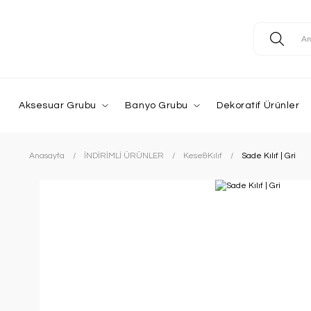
Aksesuar Grubu
Banyo Grubu
Dekoratif Ürünler
Anasayfa
İNDİRİMLİ ÜRÜNLER
Kese&Kılıf
Sade Kılıf | Gri