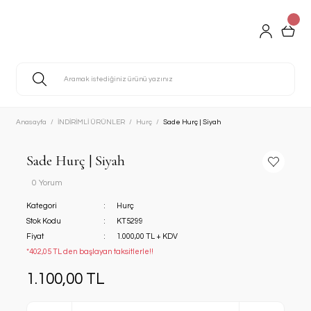
Anasayfa
İNDİRİMLİ ÜRÜNLER
Hurç
Sade Hurç | Siyah
Sade Hurç | Siyah
0 Yorum
Kategori
Hurç
Stok Kodu
KT5299
Fiyat
1.000,00 TL + KDV
*402,05 TL den başlayan taksitlerle!!
1.100,00 TL