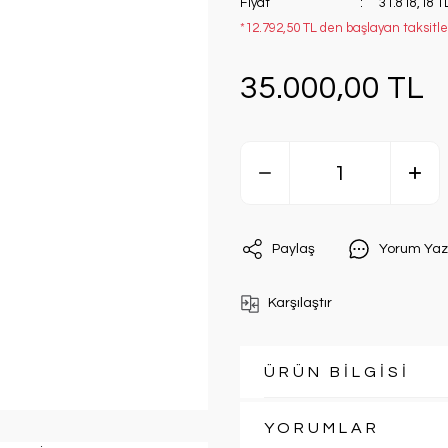
Fiyat
31.818,18 T
*12.792,50 TL den başlayan taksitler
35.000,00 TL
Paylaş
Yorum Yaz
Karşılaştır
ÜRÜN BİLGİSİ
YORUMLAR