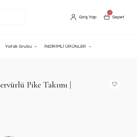
Giriş Yap
Sepet
Yatak Grubu
İNDİRİMLİ ÜRÜNLER
rvürlü Pike Takımı |