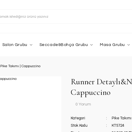
Salon Grubu
Seccade&Bohça Grubu
Masa Grubu
Pike Takımı | Cappuccino
Runner Detaylı&Ne
Cappuccino
0 Yorum
Kategori
Pike Takımı
Stok Kodu
KT5724