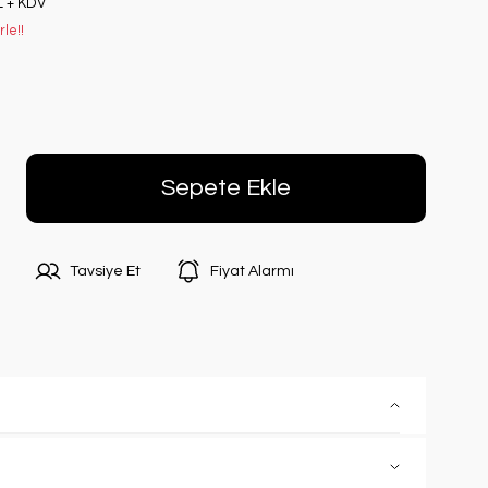
L + KDV
le!!
Sepete Ekle
Tavsiye Et
Fiyat Alarmı