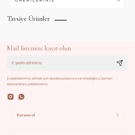
ÖNERİLERİNİZ
Tavsiye Ürünler
Mail listemize kayıt olun
E-postalarımızı almak için kaydoluyorsunuz ve dilediğiniz zaman
abonelikten çıkabilirsiniz.
Fransız Dantelli Seccade Takımı | Siyah
Kurumsal
3.800,00 TL