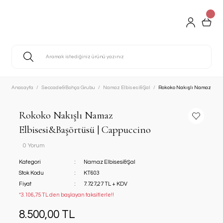
Anasayfa
Seccade&Bohça Grubu
Namaz Elbisesi&Şal
Rokoko Nakışlı Namaz Elbi
Rokoko Nakışlı Namaz
Elbisesi&Başörtüsü | Cappuccino
0 Yorum
Kategori
Namaz Elbisesi&Şal
Stok Kodu
KT603
Fiyat
7.727,27 TL + KDV
*3.106,75 TL den başlayan taksitlerle!!
8.500,00 TL