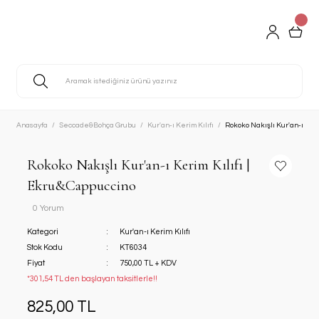
Anasayfa
Seccade&Bohça Grubu
Kur'an-ı Kerim Kılıfı
Rokoko Nakışlı Kur'an-ı Ker
Rokoko Nakışlı Kur'an-ı Kerim Kılıfı |
Ekru&Cappuccino
0 Yorum
Kategori
Kur'an-ı Kerim Kılıfı
Stok Kodu
KT6034
Fiyat
750,00 TL + KDV
*301,54 TL den başlayan taksitlerle!!
825,00 TL