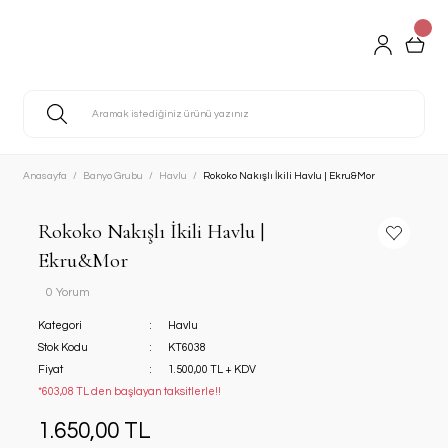
Anasayfa
Banyo Grubu
Havlu
Rokoko Nakışlı İkili Havlu | Ekru&Mor
Rokoko Nakışlı İkili Havlu |
Ekru&Mor
0 Yorum
Kategori
Havlu
Stok Kodu
KT6038
Fiyat
1.500,00 TL + KDV
*603,08 TL den başlayan taksitlerle!!
1.650,00 TL