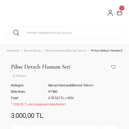
Anasayfa
Banyo Grubu
Banyo Havlusu&Bornoz Takımı
Pilise Detaylı Hamam Seti
Pilise Detaylı Hamam Seti
0 Yorum
Kategori
Banyo Havlusu&Bornoz Takımı
Stok Kodu
KT583
Fiyat
2.727,27 TL + KDV
*1.096,50 TL den başlayan taksitlerle!!
3.000,00 TL