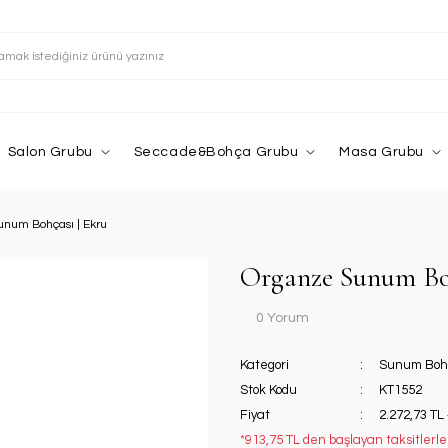
Salon Grubu
Seccade&Bohça Grubu
Masa Grubu
num Bohçası | Ekru
Organze Sunum Boh
0 Yorum
Kategori
Sunum Boh
Stok Kodu
KT1552
Fiyat
2.272,73 TL
*913,75 TL den başlayan taksitlerle!