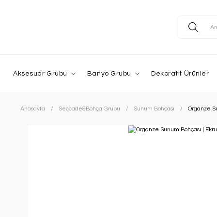
Aksesuar Grubu
Banyo Grubu
Dekoratif Ürünler
Anasayfa
Seccade&Bohça Grubu
Sunum Bohçası
Organze Su