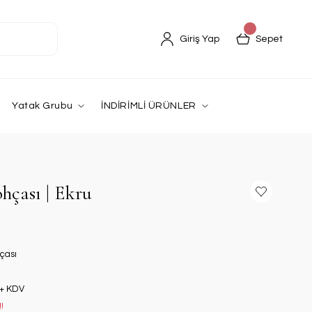
Giriş Yap
Sepet
Yatak Grubu
İNDİRİMLİ ÜRÜNLER
çası | Ekru
çası
 + KDV
!