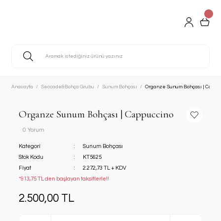
Anasayfa
Seccade&Bohça Grubu
Sunum Bohçası
Organze Sunum Bohçası | Cappu
Organze Sunum Bohçası | Cappuccino
0 Yorum
Kategori
Sunum Bohçası
Stok Kodu
KT5625
Fiyat
2.272,73 TL + KDV
*913,75 TL den başlayan taksitlerle!!
2.500,00 TL