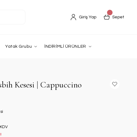
Giriş Yap
Sepet
Yatak Grubu
İNDİRİMLİ ÜRÜNLER
sbih Kesesi | Cappuccino
si
 KDV
!