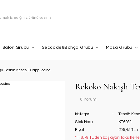
Salon Grubu
Seccade&Bohça Grubu
Masa Grubu
lı Tesbih Kesesi | Cappuccino
Rokoko Nakışlı Te
0 Yorum
Kategori
Tesbih Kese
Stok Kodu
KT6031
Fiyat
295,45 TL +
*118,79 TL den başlayan taksitlerle!