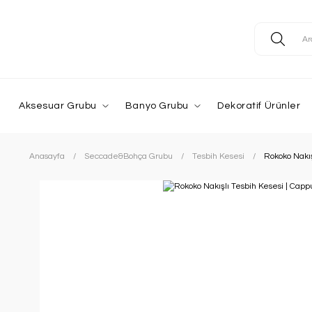
Aksesuar Grubu
Banyo Grubu
Dekoratif Ürünler
Anasayfa
Seccade&Bohça Grubu
Tesbih Kesesi
Rokoko Nakış