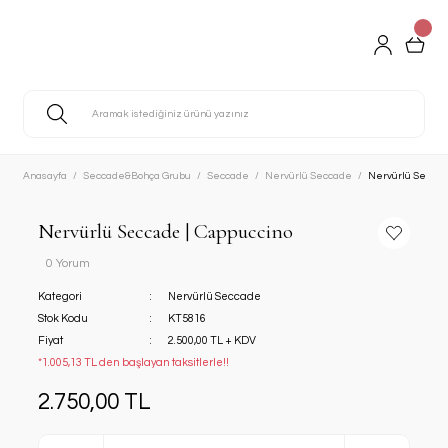
Anasayfa
Seccade&Bohça Grubu
Seccade
Nervürlü Seccade
Nervürlü Seccad
Nervürlü Seccade | Cappuccino
0 Yorum
Kategori
Nervürlü Seccade
Stok Kodu
KT5816
Fiyat
2.500,00 TL + KDV
*1.005,13 TL den başlayan taksitlerle!!
2.750,00 TL