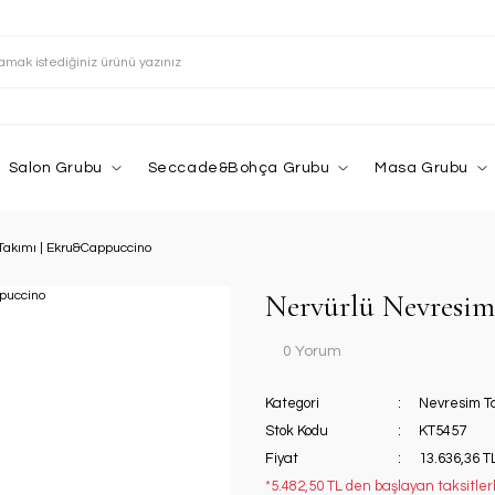
Salon Grubu
Seccade&Bohça Grubu
Masa Grubu
Takımı | Ekru&Cappuccino
Nervürlü Nevresi
0 Yorum
Kategori
Nevresim T
Stok Kodu
KT5457
Fiyat
13.636,36 T
*5.482,50 TL den başlayan taksitlerl