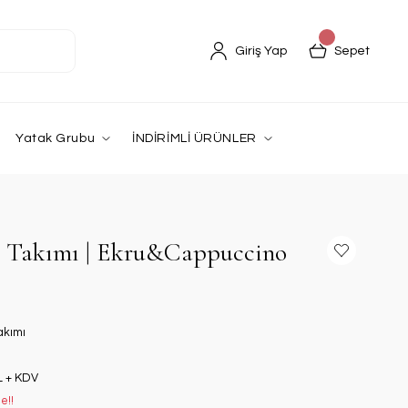
Giriş Yap
Sepet
Yatak Grubu
İNDİRİMLİ ÜRÜNLER
m Takımı | Ekru&Cappuccino
akımı
L + KDV
e!!