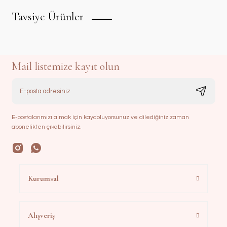
Tavsiye Ürünler
Mail listemize kayıt olun
E-postalarımızı almak için kaydoluyorsunuz ve dilediğiniz zaman
abonelikten çıkabilirsiniz.
Nervürlü Zarf Bohça | Ekru
Nervürlü Lavanta Kesesi | Ekru
1.750,00 TL
275,00 TL
Kurumsal
Alışveriş