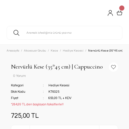
Anasayfa
Aksesuar Grubu
Kese
Hediye Kesesi
Nervürlü Kese (35*45 cm) | C
Nervürlü Kese (35*45 cm) | Cappuccino
0 Yorum
Kategori
Hediye Kesesi
Stok Kodu
KT6025
Fiyat
659,09 TL + KDV
*264,99 TL den başlayan taksitlerle!!
725,00 TL