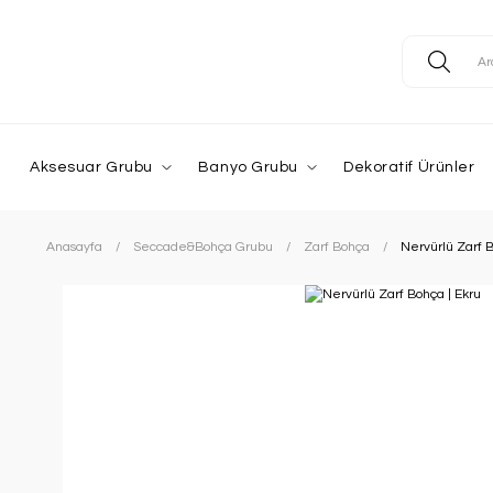
Aksesuar Grubu
Banyo Grubu
Dekoratif Ürünler
Anasayfa
Seccade&Bohça Grubu
Zarf Bohça
Nervürlü Zarf B