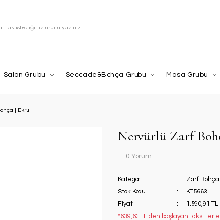
Salon Grubu
Seccade&Bohça Grubu
Masa Grubu
ohça | Ekru
Nervürlü Zarf Boh
0 Yorum
Kategori
Zarf Bohça
Stok Kodu
KT5663
Fiyat
1.590,91 TL
*639,63 TL den başlayan taksitlerle!