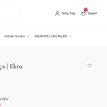
Giriş Yap
Sepet
Yatak Grubu
İNDİRİMLİ ÜRÜNLER
ça | Ekru
 + KDV
!