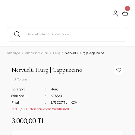
Anasayfa
Aksesuar Grubu
Hurç
Nervürlü Hurç | Cappuccino
Nervürlü Hurç | Cappuccino
0 Yorum
Kategori
Hurç
Stok Kodu
KT5534
Fiyat
2.727,27 TL + KDV
*1.096,50 TL den başlayan taksitlerle!!
3.000,00 TL