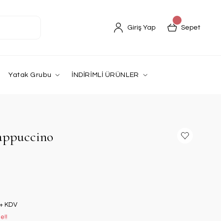
Giriş Yap
Sepet
Yatak Grubu
İNDİRİMLİ ÜRÜNLER
appuccino
 + KDV
e!!