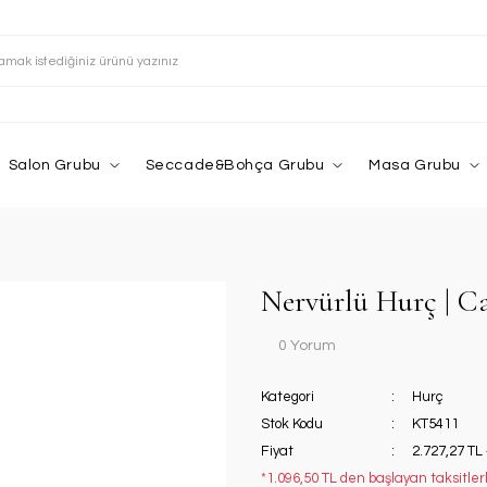
Salon Grubu
Seccade&Bohça Grubu
Masa Grubu
Nervürlü Hurç | C
0 Yorum
Kategori
Hurç
Stok Kodu
KT5411
Fiyat
2.727,27 TL
*1.096,50 TL den başlayan taksitlerl