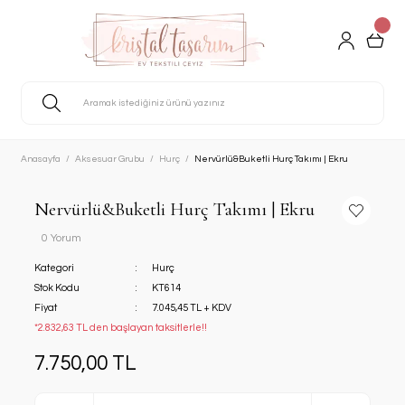
Anasayfa
Aksesuar Grubu
Hurç
Nervürlü&Buketli Hurç Takımı | Ekru
Nervürlü&Buketli Hurç Takımı | Ekru
0 Yorum
Kategori
Hurç
Stok Kodu
KT614
Fiyat
7.045,45 TL + KDV
*2.832,63 TL den başlayan taksitlerle!!
7.750,00 TL