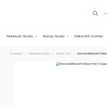
Aksesuar Grubu
Banyo Grubu
Dekoratif Ürünler
Anasayfa
Aksesuar Grubu
Elbise Kılıfı
Nervürlü&Buketli Elbise