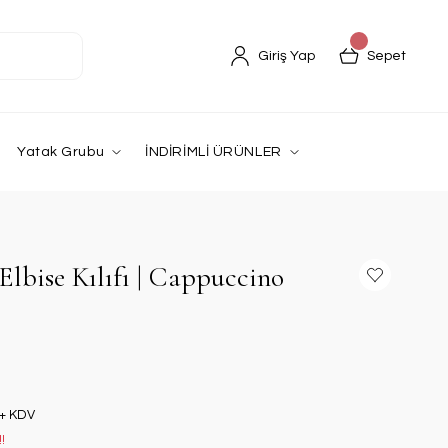
Giriş Yap
Sepet
Yatak Grubu
İNDİRİMLİ ÜRÜNLER
lbise Kılıfı | Cappuccino
 + KDV
!