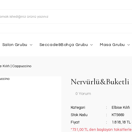
Salon Grubu
Seccade&Bohça Grubu
Masa Grubu
 Kılıfı | Cappuccino
Nervürlü&Buketli E
0 Yorum
Kategori
Elbise Kılıfı
Stok Kodu
KT5669
Fiyat
1.818,18 TL
*731,00 TL den başlayan taksitlerle!