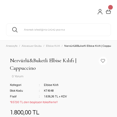
Anasayfa
Aksesuar Grubu
Elbise Kılıfı
Nervürlü&Buketli Elbise Kılıfı | Cappuccino
Nervürlü&Buketli Elbise Kılıfı |
Cappuccino
0 Yorum
Kategori
Elbise Kılıfı
Stok Kodu
KT4948
Fiyat
1.636,36 TL + KDV
*657,90 TL den başlayan taksitlerle!!
1.800,00 TL