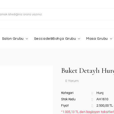
Salon Grubu
Seccade&Bohça Grubu
Masa Grubu
Buket Detaylı Hurç
0 Yorum
Kategori
Hurç
Stok Kodu
AH1610
Fiyat
2.500,00 TL
*1.005,13 TL den başlayan taksitlerl