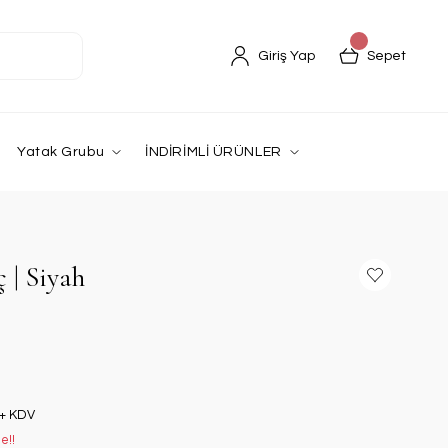
Giriş Yap
Sepet
Yatak Grubu
İNDİRİMLİ ÜRÜNLER
 | Siyah
 + KDV
e!!