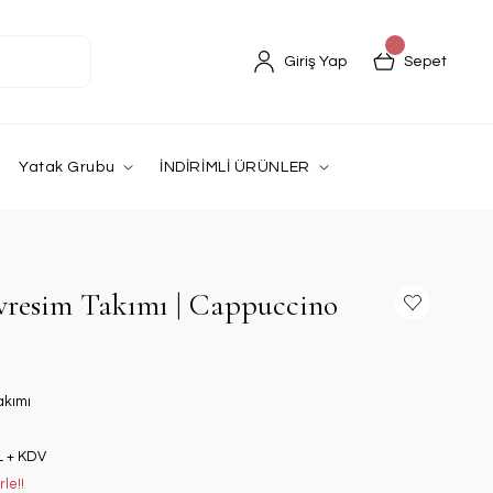
Giriş Yap
Sepet
Yatak Grubu
İNDİRİMLİ ÜRÜNLER
vresim Takımı | Cappuccino
akımı
L + KDV
le!!