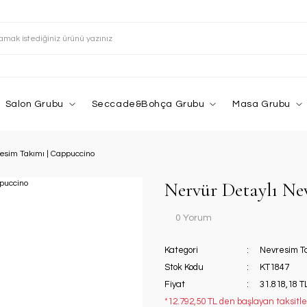
Salon Grubu
Seccade&Bohça Grubu
Masa Grubu
esim Takımı | Cappuccino
Nervür Detaylı Ne
0 Yorum
Kategori
Nevresim T
Stok Kodu
KT1847
Fiyat
31.818,18 T
*12.792,50 TL den başlayan taksitler