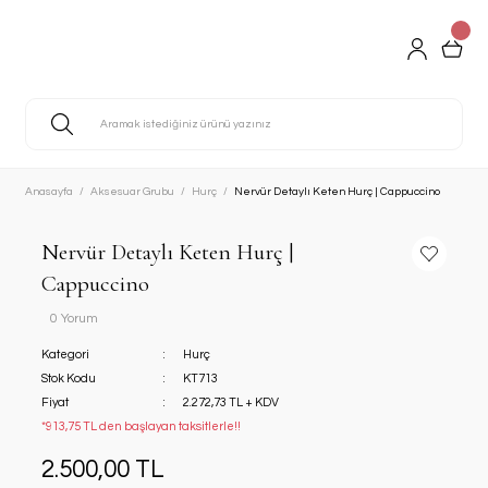
Anasayfa
Aksesuar Grubu
Hurç
Nervür Detaylı Keten Hurç | Cappuccino
Nervür Detaylı Keten Hurç |
Cappuccino
0 Yorum
Kategori
Hurç
Stok Kodu
KT713
Fiyat
2.272,73 TL + KDV
*913,75 TL den başlayan taksitlerle!!
2.500,00 TL