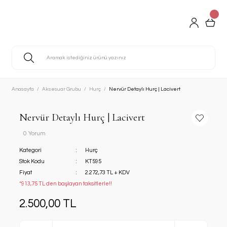
Anasayfa
Aksesuar Grubu
Hurç
Nervür Detaylı Hurç | Lacivert
Nervür Detaylı Hurç | Lacivert
0 Yorum
Kategori
Hurç
Stok Kodu
KT595
Fiyat
2.272,73 TL + KDV
*913,75 TL den başlayan taksitlerle!!
2.500,00 TL