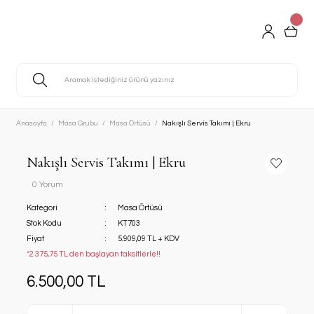
Anasayfa
Masa Grubu
Masa Örtüsü
Nakışlı Servis Takımı | Ekru
Nakışlı Servis Takımı | Ekru
0 Yorum
Kategori
Masa Örtüsü
Stok Kodu
KT703
Fiyat
5.909,09 TL + KDV
*2.375,75 TL den başlayan taksitlerle!!
6.500,00 TL