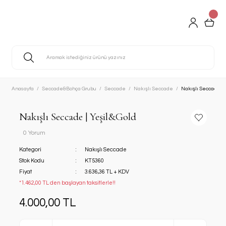
Anasayfa
Seccade&Bohça Grubu
Seccade
Nakışlı Seccade
Nakışlı Seccade | 
Nakışlı Seccade | Yeşil&Gold
0 Yorum
Kategori
Nakışlı Seccade
Stok Kodu
KT5360
Fiyat
3.636,36 TL + KDV
*1.462,00 TL den başlayan taksitlerle!!
4.000,00 TL