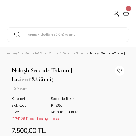
Anasayfa
Seccade&Bohça Grubu
Seccade Takımı
Nakışlı Seccade Takımı | Laciv
Nakışlı Seccade Takımı |
Lacivert&Gümüş
0 Yorum
Kategori
Seccade Takımı
Stok Kodu
KT5350
Fiyat
6.818,18 TL + KDV
*2.741,25 TL den başlayan taksitlerle!!
7.500,00 TL