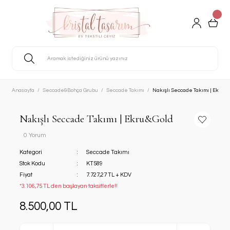
Anasayfa
Seccade&Bohça Grubu
Seccade Takımı
Nakışlı Seccade Takımı | Ekru&
Nakışlı Seccade Takımı | Ekru&Gold
0 Yorum
Kategori
Seccade Takımı
Stok Kodu
KT589
Fiyat
7.727,27 TL + KDV
*3.106,75 TL den başlayan taksitlerle!!
8.500,00 TL