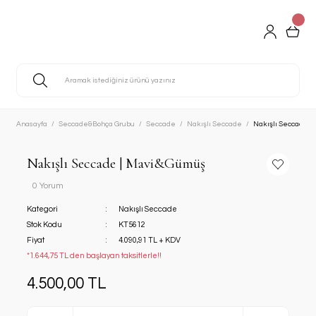
Anasayfa
Seccade&Bohça Grubu
Seccade
Nakışlı Seccade
Nakışlı Seccade |
Nakışlı Seccade | Mavi&Gümüş
0 Yorum
Kategori
Nakışlı Seccade
Stok Kodu
KT5612
Fiyat
4.090,91 TL + KDV
*1.644,75 TL den başlayan taksitlerle!!
4.500,00 TL