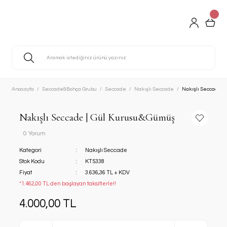
Anasayfa
Seccade&Bohça Grubu
Seccade
Nakışlı Seccade
Nakışlı Seccade |
Nakışlı Seccade | Gül Kurusu&Gümüş
0 Yorum
Kategori
Nakışlı Seccade
Stok Kodu
KT5338
Fiyat
3.636,36 TL + KDV
*1.462,00 TL den başlayan taksitlerle!!
4.000,00 TL