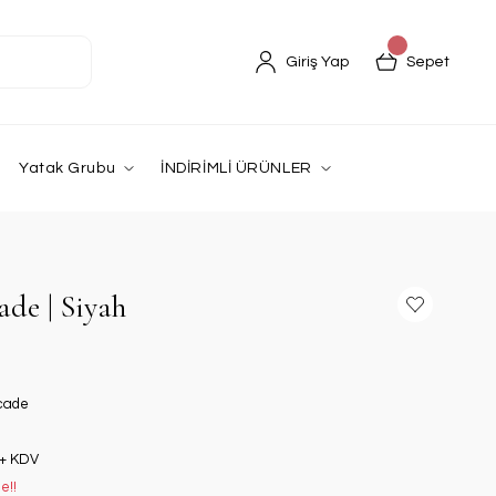
Giriş Yap
Sepet
Yatak Grubu
İNDİRİMLİ ÜRÜNLER
ade | Siyah
ccade
 + KDV
e!!