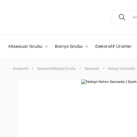
Aksesuar Grubu
Banyo Grubu
Dekoratif Ürünler
Anasayfa
Seccade&Bohça Grubu
Seccade
Nakışlı Seccade