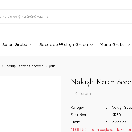
Salon Grubu
Seccade&Bohça Grubu
Masa Grubu
Nakışlı Keten Seccade | Siyah
Nakışlı Keten Secc
0 Yorum
Kategori
Nakışlı Se
Stok Kodu
KR89
Fiyat
2.727,27 TL
*1.096,50 TL den başlayan taksitlerl