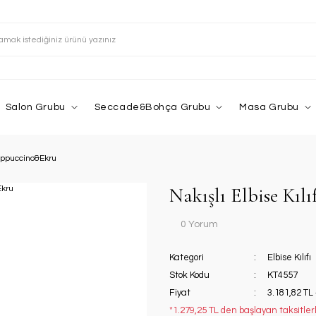
Salon Grubu
Seccade&Bohça Grubu
Masa Grubu
 Cappuccino&Ekru
Nakışlı Elbise Kıl
0 Yorum
Kategori
Elbise Kılıfı
Stok Kodu
KT4557
Fiyat
3.181,82 TL
*1.279,25 TL den başlayan taksitlerl