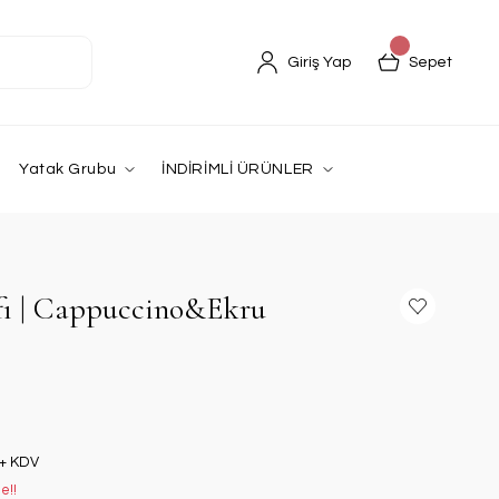
Giriş Yap
Sepet
Yatak Grubu
İNDİRİMLİ ÜRÜNLER
ıfı | Cappuccino&Ekru
 + KDV
e!!