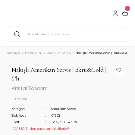
Anasayfa
Masa Grubu
Amerikan Servis
Nakışlı Amerikan Servis | Ekru&Gold | 6’lı
Nakışlı Amerikan Servis | Ekru&Gold |
6’lı
Kristal Tasarım
0 Yorum
Kategori
Amerikan Servis
Stok Kodu
KT672
Fiyat
3.272,73 TL + KDV
*1.315,80 TL den başlayan taksitlerle!!