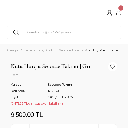
Anasayfa
Seccade&Bohça Grubu
Seccade Takımı
Kutu Hurçlu Seccade Takımı | Gr
Kutu Hurçlu Seccade Takımı | Gri
0 Yorum
Kategori
Seccade Takımı
Stok Kodu
KT3373
Fiyat
8.636,36 TL + KDV
*3.472,25 TL den başlayan taksitlerle!!
9.500,00 TL