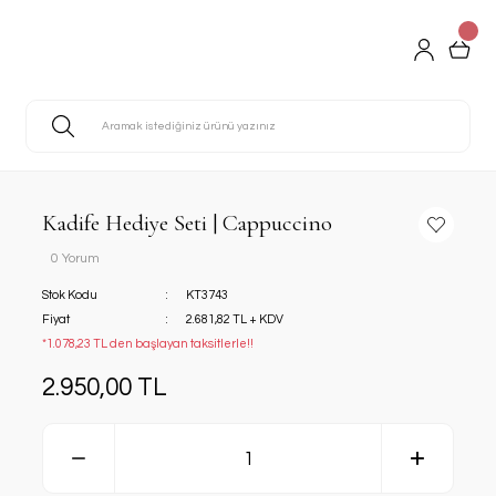
Kadife Hediye Seti | Cappuccino
0 Yorum
Stok Kodu
KT3743
Fiyat
2.681,82 TL + KDV
*1.078,23 TL den başlayan taksitlerle!!
2.950,00 TL