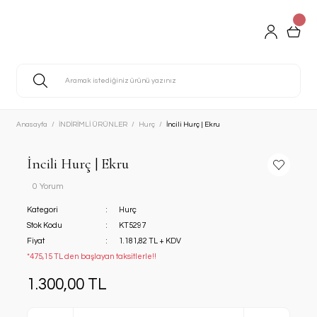
Anasayfa
İNDİRİMLİ ÜRÜNLER
Hurç
İncili Hurç | Ekru
İncili Hurç | Ekru
0 Yorum
Kategori
Hurç
Stok Kodu
KT5297
Fiyat
1.181,82 TL + KDV
*475,15 TL den başlayan taksitlerle!!
1.300,00 TL