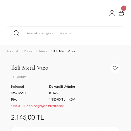
Anasayfa
Dekoratif Ürünler
İkili Metal Vazo
İkili Metal Vazo
0 Yorum
Kategori
Dekoratif Ürünler
Stok Kodu
KT622
Fiyat
1.950,00 TL + KDV
*784,00 TL den başlayan taksitlerle!!
2.145,00 TL